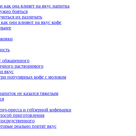
и как она влияет на вкус напитка
нужно бояться
читься их различать
 как они влияют на вкус кофе
ильнее
аковки
пость
от обжаренного
ычного растворимого
ли вкус
 три популярных кофе с молоком
 напиток не казался тяжелым
ся
енч-пресса и гейзерной кофеварки
способ приготовления
посредственного
торые реально портят вкус