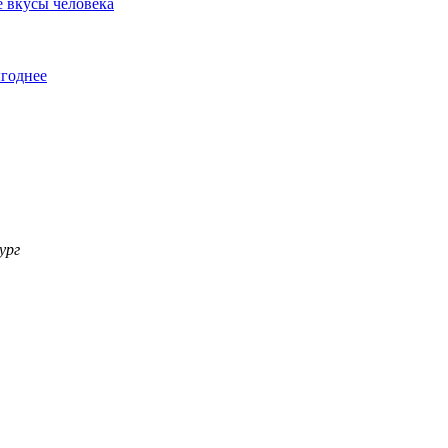
е вкусы человека
ыгоднее
ург