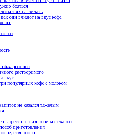
и как она влияет на вкус напитка
нужно бояться
читься их различать
 как они влияют на вкус кофе
ильнее
аковки
пость
от обжаренного
ычного растворимого
ли вкус
 три популярных кофе с молоком
 напиток не казался тяжелым
ся
енч-пресса и гейзерной кофеварки
способ приготовления
посредственного