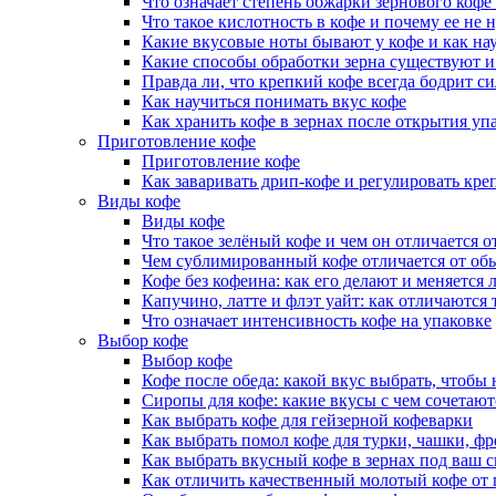
Что означает степень обжарки зернового кофе 
Что такое кислотность в кофе и почему ее не 
Какие вкусовые ноты бывают у кофе и как нау
Какие способы обработки зерна существуют и
Правда ли, что крепкий кофе всегда бодрит с
Как научиться понимать вкус кофе
Как хранить кофе в зернах после открытия уп
Приготовление кофе
Приготовление кофе
Как заваривать дрип-кофе и регулировать кре
Виды кофе
Виды кофе
Что такое зелёный кофе и чем он отличается 
Чем сублимированный кофе отличается от об
Кофе без кофеина: как его делают и меняется 
Капучино, латте и флэт уайт: как отличаются
Что означает интенсивность кофе на упаковке
Выбор кофе
Выбор кофе
Кофе после обеда: какой вкус выбрать, чтобы
Сиропы для кофе: какие вкусы с чем сочетают
Как выбрать кофе для гейзерной кофеварки
Как выбрать помол кофе для турки, чашки, фр
Как выбрать вкусный кофе в зернах под ваш 
Как отличить качественный молотый кофе от 