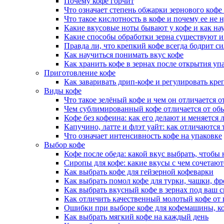
Почему кофе горчит
Что означает степень обжарки зернового кофе 
Что такое кислотность в кофе и почему ее не 
Какие вкусовые ноты бывают у кофе и как нау
Какие способы обработки зерна существуют и
Правда ли, что крепкий кофе всегда бодрит с
Как научиться понимать вкус кофе
Как хранить кофе в зернах после открытия уп
Приготовление кофе
Как заваривать дрип-кофе и регулировать кре
Виды кофе
Что такое зелёный кофе и чем он отличается 
Чем сублимированный кофе отличается от об
Кофе без кофеина: как его делают и меняется 
Капучино, латте и флэт уайт: как отличаются
Что означает интенсивность кофе на упаковке
Выбор кофе
Кофе после обеда: какой вкус выбрать, чтобы
Сиропы для кофе: какие вкусы с чем сочетают
Как выбрать кофе для гейзерной кофеварки
Как выбрать помол кофе для турки, чашки, фр
Как выбрать вкусный кофе в зернах под ваш 
Как отличить качественный молотый кофе от 
Ошибки при выборе кофе для кофемашины, ко
Как выбрать мягкий кофе на каждый день