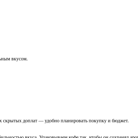
льным вкусом.
их скрытых доплат — удобно планировать покупку и бюджет.
ильностью вкуса. Упаковываем кофе так, чтобы он сохранял аром