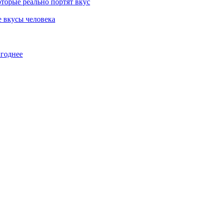
торые реально портят вкус
е вкусы человека
ыгоднее